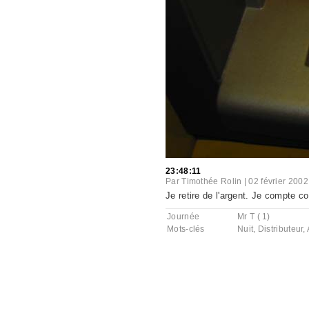
23:48:11
Par
Timothée Rolin
|
02 février 2002
Je retire de l'argent. Je compte 
Journée
Mr T ( 1)
Mots-clés
Nuit
,
Distributeur
,