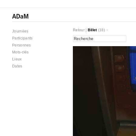
Retour
|
Billet
(18)
Journées
Participants
Personnes
Mots-clés
Lieux
Dates