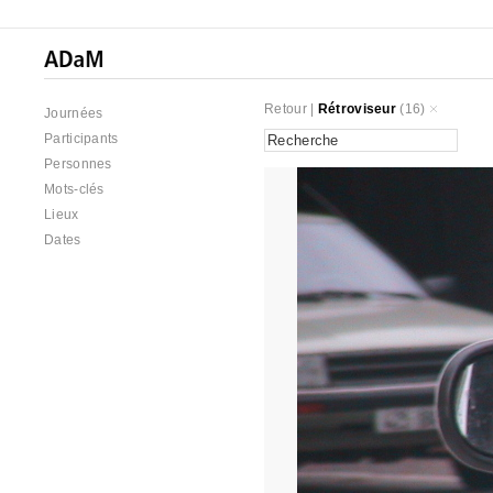
Retour
|
Rétroviseur
(16)
Journées
Participants
Personnes
Mots-clés
Lieux
Dates