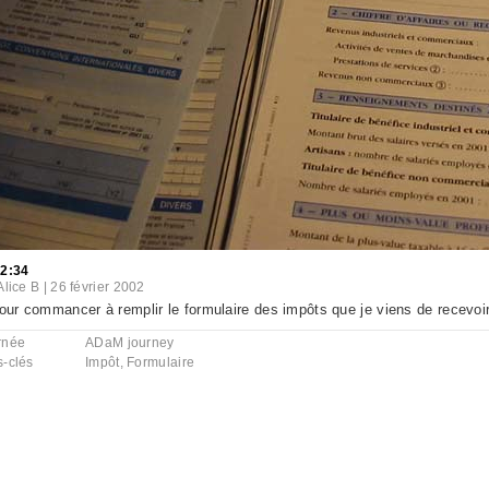
22:34
Alice B
|
26 février 2002
pour commancer à remplir le formulaire des impôts que je viens de recevoir.
rnée
ADaM journey
s-clés
Impôt
,
Formulaire