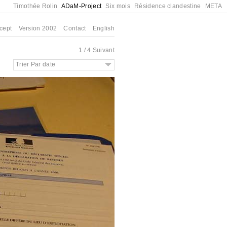
Timothée Rolin
ADaM-Project
Six mois
Résidence clandestine
META
cept
Version 2002
Contact
English
1 / 4
Suivant
Trier Par date