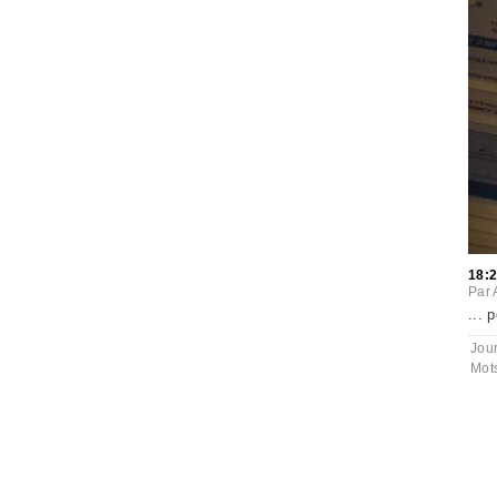
18:
Par
... 
Jou
Mot