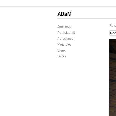
Reto
Journées
Participants
Personnes
Mots-clés
Lieux
Dates