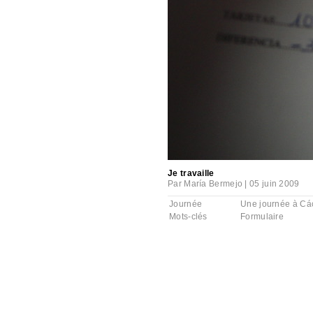
Je travaille
Par
María Bermejo
|
05 juin 2009
Journée
Une journée à Cá
Mots-clés
Formulaire