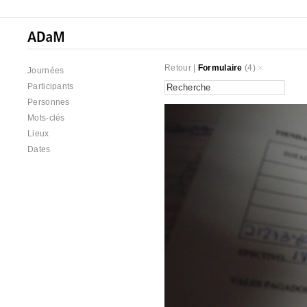
Retour
|
Formulaire
(4)
Journées
Participants
Personnes
Mots-clés
Lieux
Dates