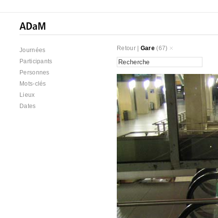
Retour
|
Gare
(67)
Journées
Participants
Personnes
Mots-clés
Lieux
Dates