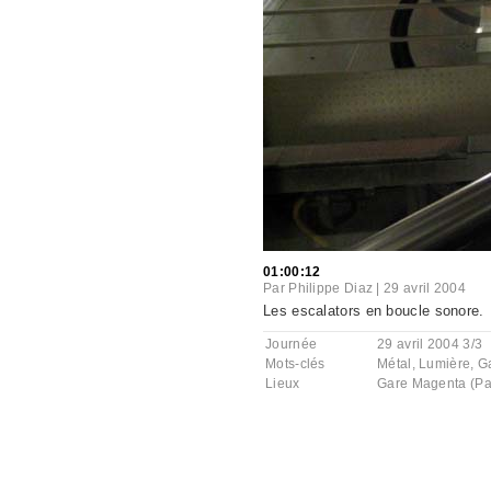
01:00:12
Par
Philippe Diaz
|
29 avril 2004
Les escalators en boucle sonore.
Journée
29 avril 2004 3/3
Mots-clés
Métal
,
Lumière
,
G
Lieux
Gare Magenta (Pa