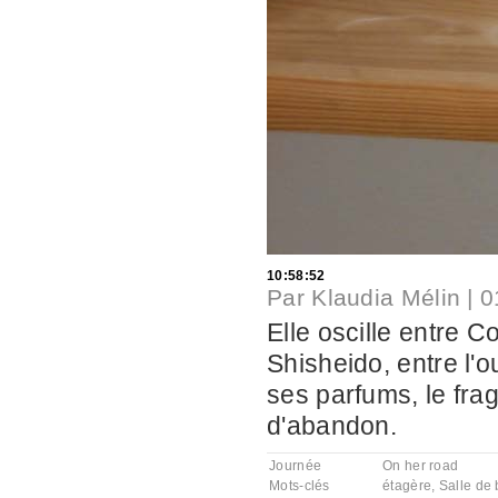
10:58:52
Par
Klaudia Mélin
|
0
Elle oscille entre Co
Shisheido, entre l'ou
ses parfums, le frag
d'abandon.
Journée
On her road
Mots-clés
étagère
,
Salle de 