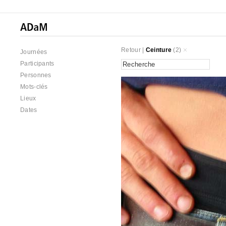
Retour
|
Ceinture
(2)
Journées
Participants
Personnes
Mots-clés
Lieux
Dates