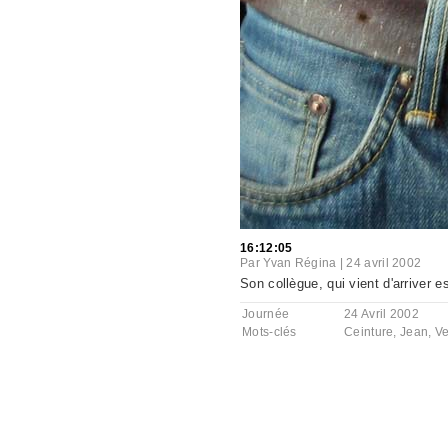
16:12:05
Par
Yvan Régina
|
24 avril 2002
Son collègue, qui vient d'arriver es
Journée
24 Avril 2002
Mots-clés
Ceinture
,
Jean
,
Ve