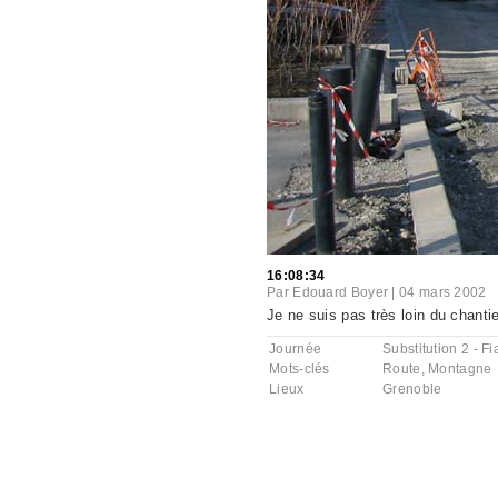
16:08:34
Par
Edouard Boyer
|
04 mars 2002
Je ne suis pas très loin du chanti
Journée
Substitution 2 - F
Mots-clés
Route
,
Montagne
Lieux
Grenoble