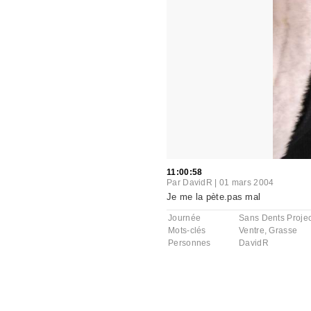
11:00:58
Par
DavidR
|
01 mars 2004
Je me la pète.pas mal
Journée
Sans Dents Projec
Mots-clés
Ventre
,
Grasse
Personnes
DavidR