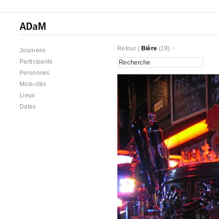
Retour
|
Bière
(19)
Journées
Participants
Personnes
Mots-clés
Lieux
Dates