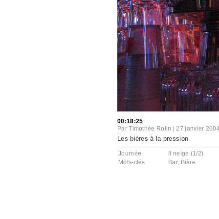
00:18:25
Par
Timothée Rolin
|
27 janvier 200
Les bières à la pression
Journée
Il neige (1/2)
Mots-clés
Bar
,
Bière