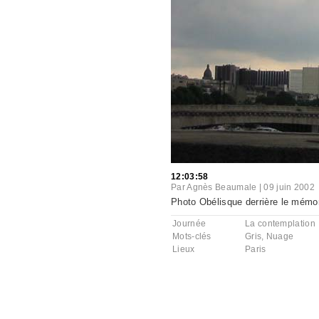
12:03:58
Par
Agnès Beaumale
|
09 juin 2002
Photo Obélisque derrière le mémori
Journée
La contemplation
Mots-clés
Gris
,
Nuage
Lieux
Paris