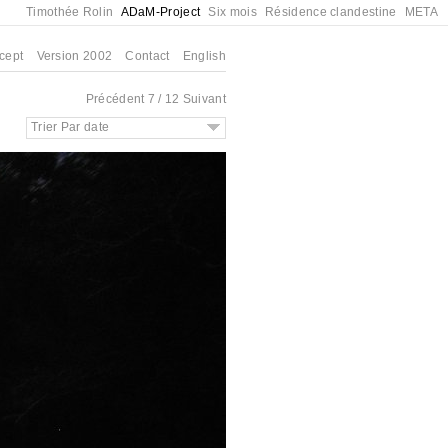
Timothée Rolin
ADaM-Project
Six mois
Résidence clandestine
META
cept
Version 2002
Contact
English
Précédent
7 / 12
Suivant
Trier Par date