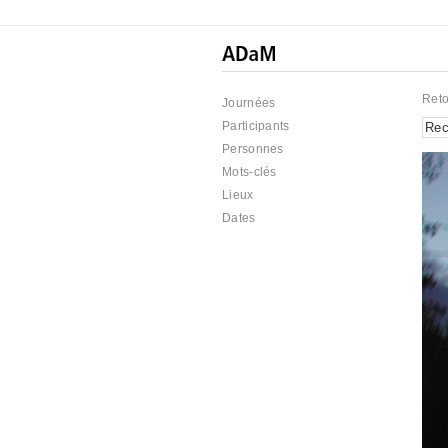
Reto
Journées
Participants
Personnes
Mots-clés
Lieux
Dates