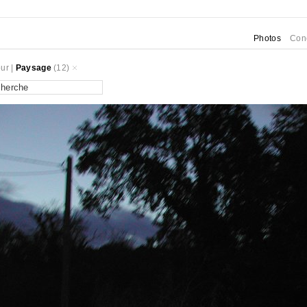
Photos
Con
ur
|
Paysage
(12)