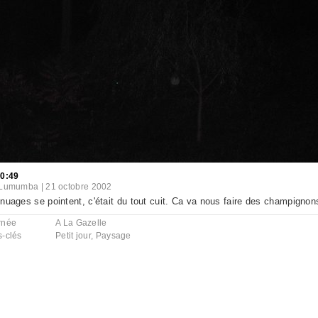
00:49
Lumumba
|
21 octobre 2002
nuages se pointent, c'était du tout cuit. Ca va nous faire des champignon
rnée
A La Gazelle
s-clés
Petit jour
,
Paysage