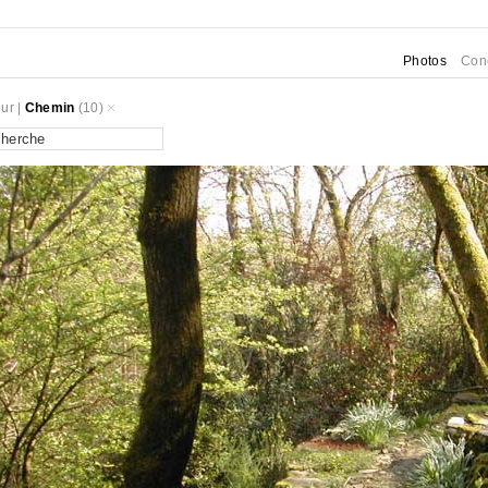
Photos
Con
ur
|
Chemin
(10)