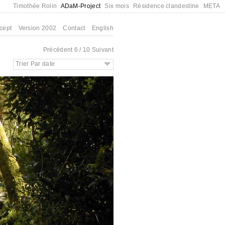
Timothée Rolin
ADaM-Project
Six mois
Résidence clandestine
META
cept
Version 2002
Contact
English
Précédent
6 / 10
Suivant
Trier Par date