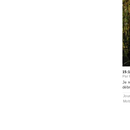
15:
Par
Je r
débr
Jou
Mot