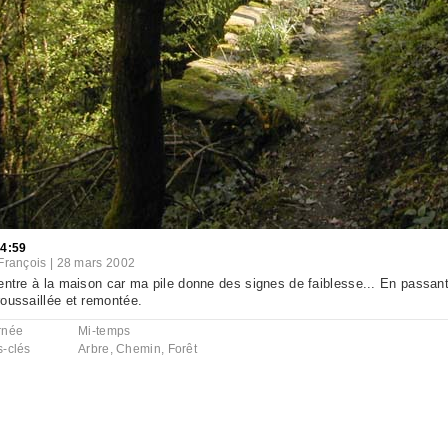
14:59
François
|
28 mars 2002
entre à la maison car ma pile donne des signes de faiblesse... En passant 
oussaillée et remontée.
rnée
Mi-temps
s-clés
Arbre
,
Chemin
,
Forêt