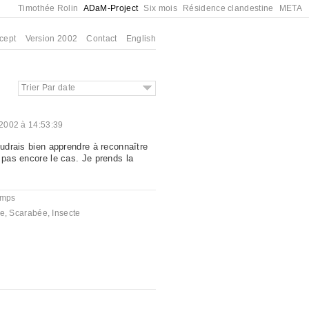
Timothée Rolin
ADaM-Project
Six mois
Résidence clandestine
META
cept
Version 2002
Contact
English
Trier Par date
2002 à 14:53:39
oudrais bien apprendre à reconnaître
 pas encore le cas. Je prends la
emps
te
,
Scarabée
,
Insecte