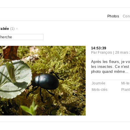
Photos
Con
rabée
(1)
14:53:39
Par
François
|
28 mars 
Après les fleurs, je v
les insectes. Ce n'est
photo quand même...
Journée
Mi-t
Mots-clés
Plan