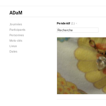
Pendentif
(1)
Journées
Participants
Personnes
Mots-clés
Lieux
Dates