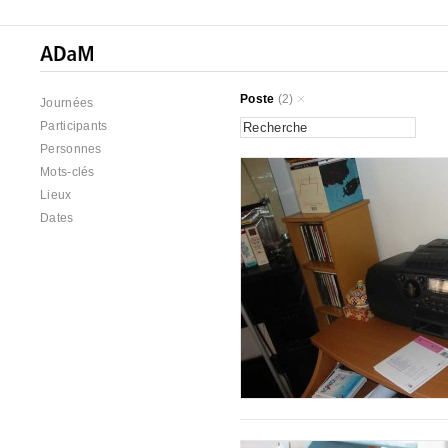
Poste
(2)
Journées
Participants
Personnes
Mots-clés
Lieux
Dates