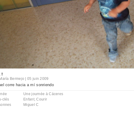
 !
María Bermejo
|
05 juin 2009
el corre hacia a mí sonriendo
rnée
Une journée à Cáceres
s-clés
Enfant
,
Courir
sonnes
Miguel C