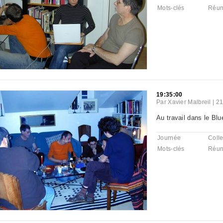
Mots-clés
Réun
19:35:00
Par
Xavier Malbreil
|
21
Au travail dans le Blu
Journée
Colle
Mots-clés
Réun