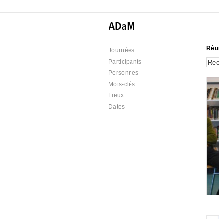
Réu
Journées
Participants
Personnes
Mots-clés
Lieux
Dates