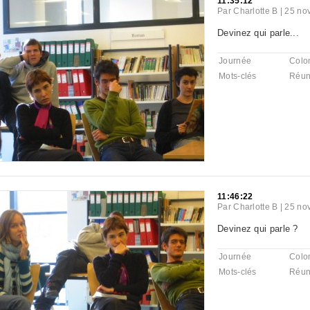
11:35:12
Par
Charlotte B
|
25 no
Devinez qui parle...
Journée
Colo
Mots-clés
Réun
11:46:22
Par
Charlotte B
|
25 no
Devinez qui parle ?
Journée
Colo
Mots-clés
Réun