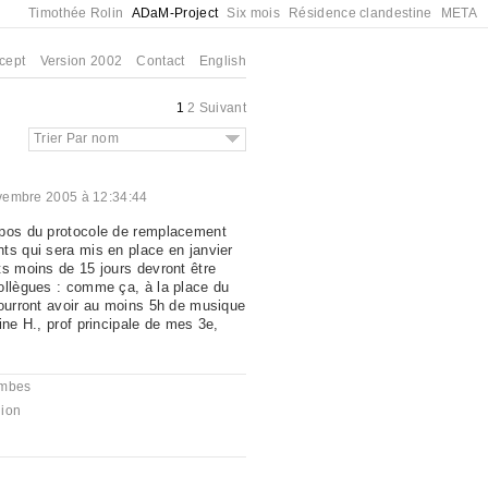
Timothée Rolin
ADaM-Project
Six mois
Résidence clandestine
META
cept
Version 2002
Contact
English
1
2
Suivant
Trier Par nom
vembre 2005 à 12:34:44
opos du protocole de remplacement
ts qui sera mis en place en janvier
ts moins de 15 jours devront être
ollègues : comme ça, à la place du
pourront avoir au moins 5h de musique
ine H., prof principale de mes 3e,
mbes
ion