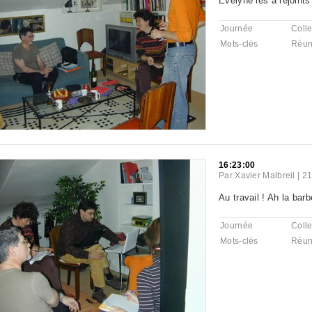
Evelyne les a rejoints
Journée
Colle
Mots-clés
Réun
16:23:00
Par
Xavier Malbreil
|
21
Au travail ! Ah la barb
Journée
Colle
Mots-clés
Réun