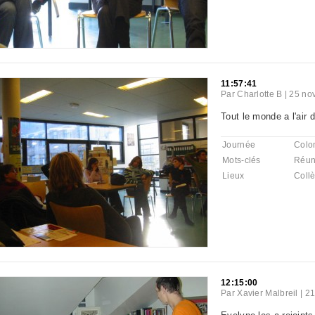
11:57:41
Par
Charlotte B
|
25 no
Tout le monde a l'air
Journée
Colo
Mots-clés
Réun
Lieux
Coll
12:15:00
Par
Xavier Malbreil
|
21