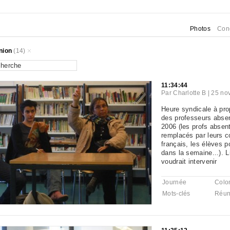
Photos
Con
nion
(14)
11:34:44
Par
Charlotte B
|
25 no
Heure syndicale à pr
des professeurs absen
2006 (les profs absen
remplacés par leurs c
français, les élèves 
dans la semaine...). L
voudrait intervenir
Journée
Colo
Mots-clés
Réun