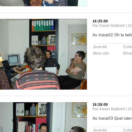
16:25:00
Par
Xavier Malbreil
|
21
Au travail!2 Oh la bell
Journée
Colle
Mots-clés
Réun
16:28:00
Par
Xavier Malbreil
|
21
Au travail!3 Quel talen
Journée
Colle