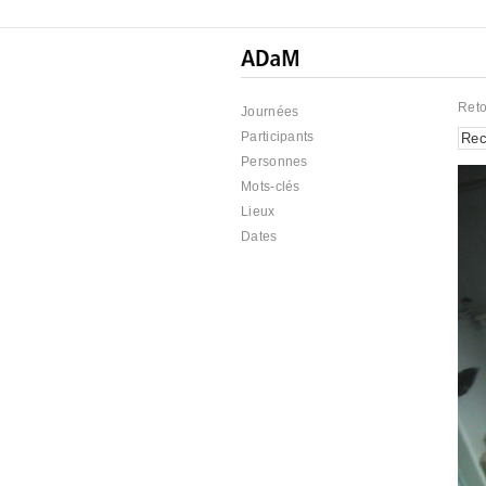
Reto
Journées
Participants
Personnes
Mots-clés
Lieux
Dates