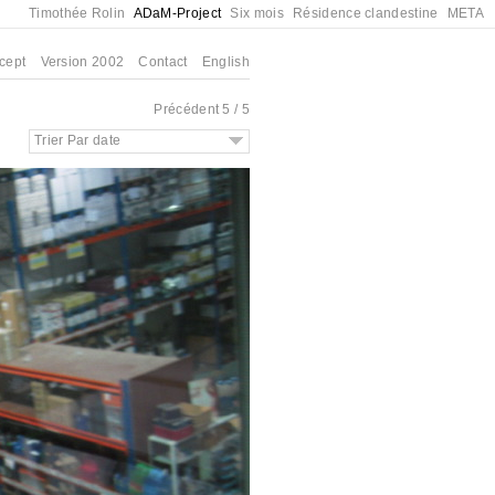
Timothée Rolin
ADaM-Project
Six mois
Résidence clandestine
META
cept
Version 2002
Contact
English
Précédent
5 / 5
Trier Par date