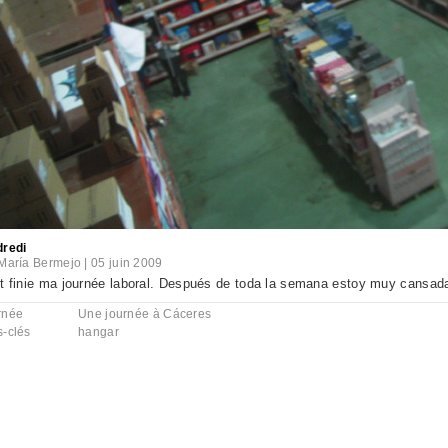
dredi
María Bermejo
|
05 juin 2009
t finie ma journée laboral. Después de toda la semana estoy muy cansad
rnée
Une journée à Cáceres
s-clés
hangar