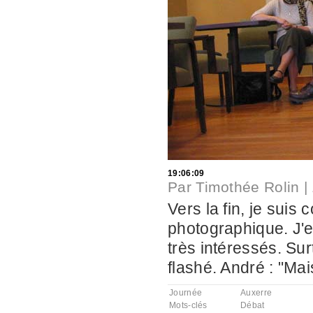
19:06:09
Par
Timothée Rolin
|
Vers la fin, je suis 
photographique. J'e
très intéressés. S
flashé. André : "Mai
Journée
Auxerre
Mots-clés
Débat