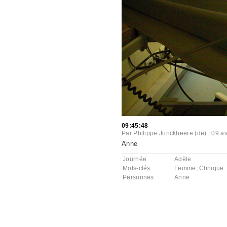
09:45:48
Par
Philippe Jonckheere (de)
|
09 av
Anne
Journée
Adèle
Mots-clés
Femme
,
Clinique
Personnes
Anne