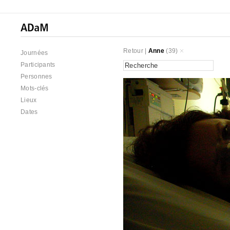
Retour
|
Anne
(39)
Journées
Participants
Personnes
Mots-clés
Lieux
Dates