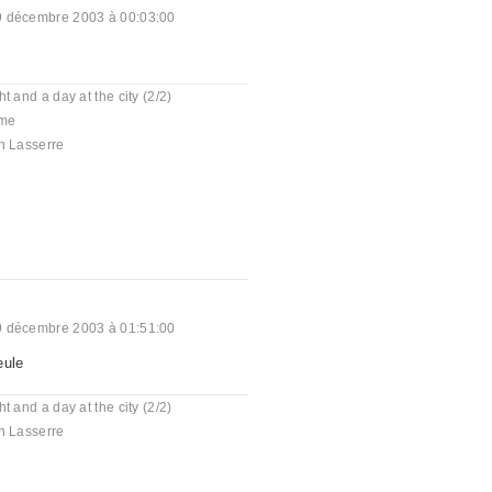
9 décembre 2003 à 00:03:00
ht and a day at the city (2/2)
me
n Lasserre
9 décembre 2003 à 01:51:00
eule
ht and a day at the city (2/2)
n Lasserre