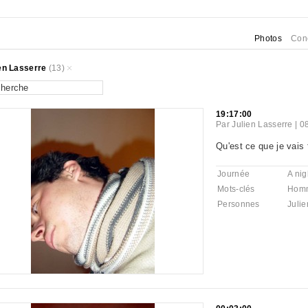
Photos
Con
en Lasserre
(13)
19:17:00
Par
Julien Lasserre
|
0
Qu'est ce que je vais f
Journée
A nig
Mots-clés
Hom
Personnes
Julie