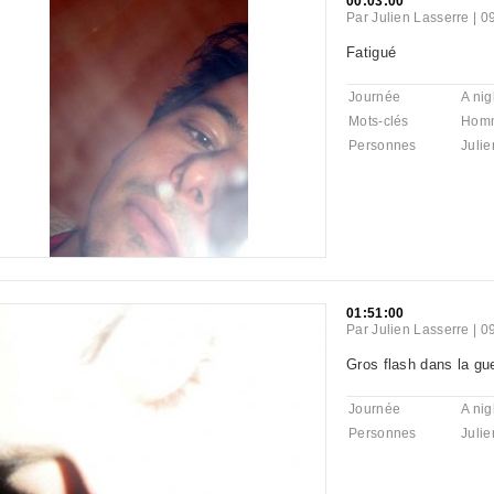
00:03:00
Par
Julien Lasserre
|
0
Fatigué
Journée
A nig
Mots-clés
Hom
Personnes
Julie
01:51:00
Par
Julien Lasserre
|
0
Gros flash dans la gu
Journée
A nig
Personnes
Julie