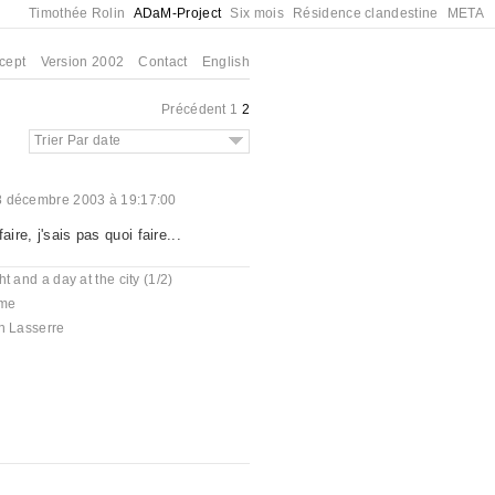
Timothée Rolin
ADaM-Project
Six mois
Résidence clandestine
META
cept
Version 2002
Contact
English
Précédent
1
2
Trier Par date
8 décembre 2003 à 19:17:00
aire, j'sais pas quoi faire...
ht and a day at the city (1/2)
me
n Lasserre