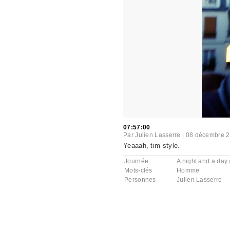
07:57:00
Par
Julien Lasserre
|
08 décembre 
Yeaaah, tim style.
Journée
A night and a day a
Mots-clés
Homme
Personnes
Julien Lasserre