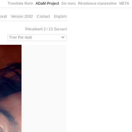
Timothée Rolin
ADaM-Project
Six mois
Résidence clandestine
META
cept
Version 2002
Contact
English
Précédent
2 / 13
Suivant
Trier Par date