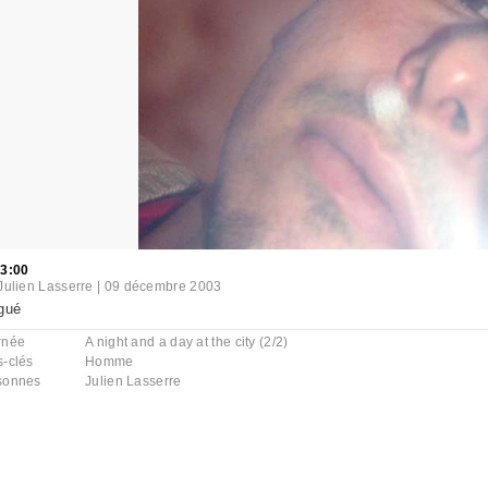
03:00
Julien Lasserre
|
09 décembre 2003
gué
rnée
A night and a day at the city (2/2)
s-clés
Homme
sonnes
Julien Lasserre