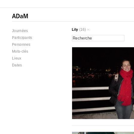
Lily
(16)
Journées
Participants
Personnes
Mots-clés
Lieux
Dates