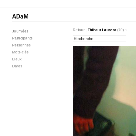
Retour
|
Thibaut Laurent
(70)
Journées
Participants
Personnes
Mots-clés
Lieux
Dates