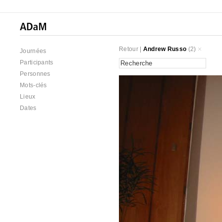
Retour
|
Andrew Russo
(2)
Journées
Participants
Personnes
Mots-clés
Lieux
Dates