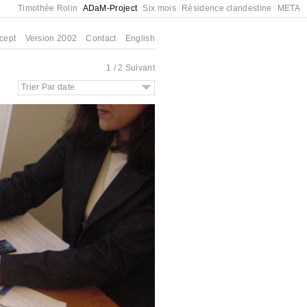
Timothée Rolin
ADaM-Project
Six mois
Résidence clandestine
META
cept
Version 2002
Contact
English
1 / 2
Suivant
Trier Par date