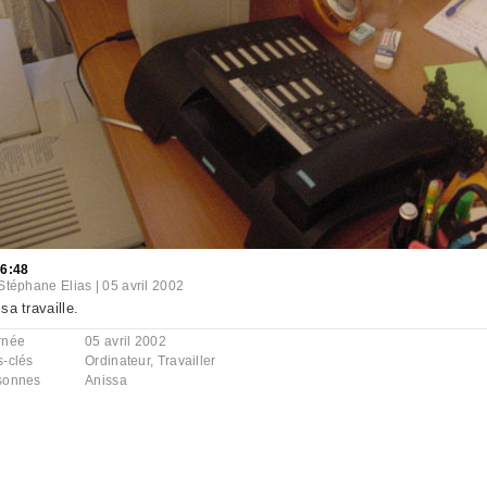
36:48
Stéphane Elias
|
05 avril 2002
sa travaille.
rnée
05 avril 2002
s-clés
Ordinateur
,
Travailler
sonnes
Anissa