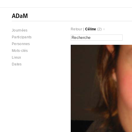
Retour
|
Céline
(2)
Journées
Participants
Personnes
Mots-clés
Lieux
Dates