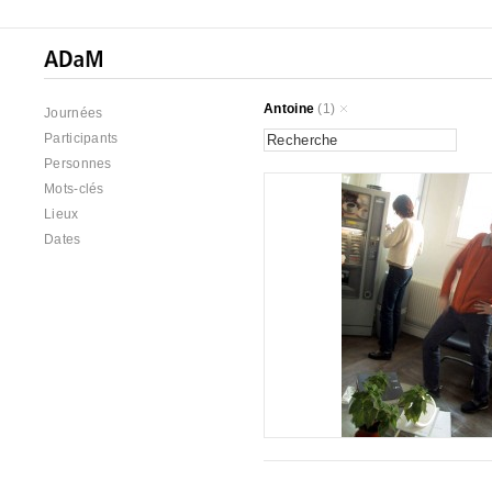
Antoine
(1)
Journées
Participants
Personnes
Mots-clés
Lieux
Dates