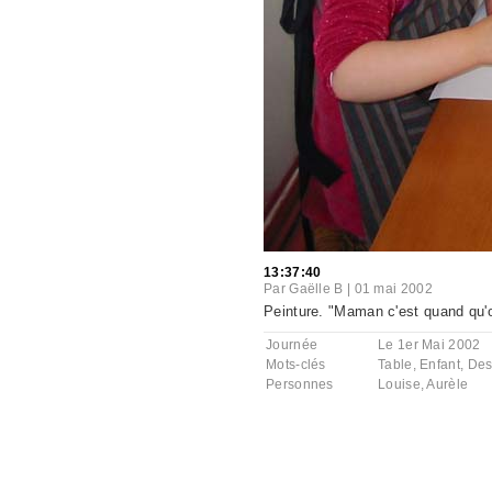
13:37:40
Par
Gaëlle B
|
01 mai 2002
Peinture. "Maman c'est quand qu'on
Journée
Le 1er Mai 2002
Mots-clés
Table
,
Enfant
,
Des
Personnes
Louise
,
Aurèle