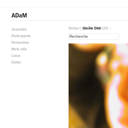
Retour
|
Gisèle Didi
(20)
Journées
Participants
Personnes
Mots-clés
Lieux
Dates