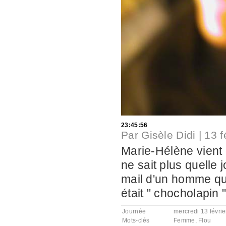
23:45:56
Par
Gisèle Didi
|
13 f
Marie-Hélène vient 
ne sait plus quelle 
mail d'un homme qu
était " chocholapin 
Journée
mercredi 13 févri
Mots-clés
Femme
,
Flou