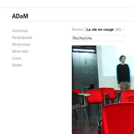
Retour
|
La vie en rouge
(86)
Journées
Participants
Personnes
Mots-clés
Lieux
Dates