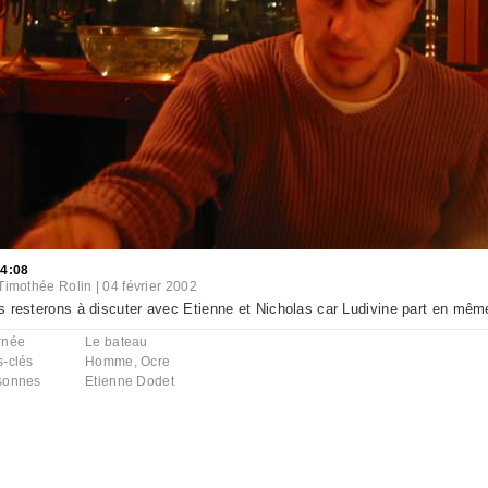
24:08
Timothée Rolin
|
04 février 2002
 resterons à discuter avec Etienne et Nicholas car Ludivine part en même
rnée
Le bateau
s-clés
Homme
,
Ocre
sonnes
Etienne Dodet