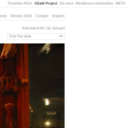
Timothée Rolin
ADaM-Project
Six mois
Résidence clandestine
META
cept
Version 2002
Contact
English
Précédent
90 / 91
Suivant
Trier Par date