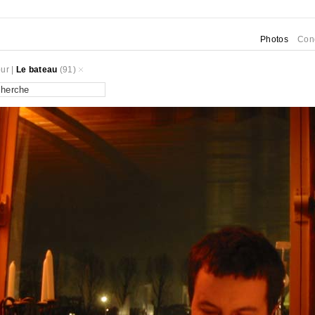
Photos
Con
ur
|
Le bateau
(91)