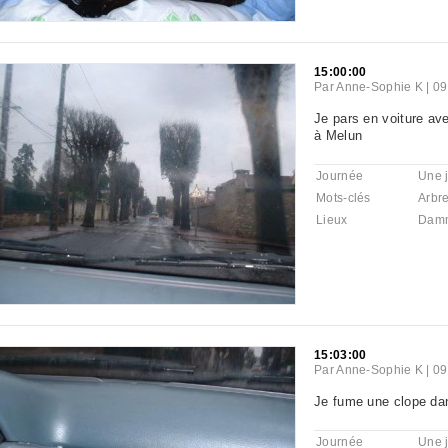
15:00:00
Par
Anne-Sophie K
|
09
Je pars en voiture a
à Melun
Journée
Une 
Mots-clés
Arbr
Lieux
Damm
15:03:00
Par
Anne-Sophie K
|
09
Je fume une clope dans
Journée
Une 