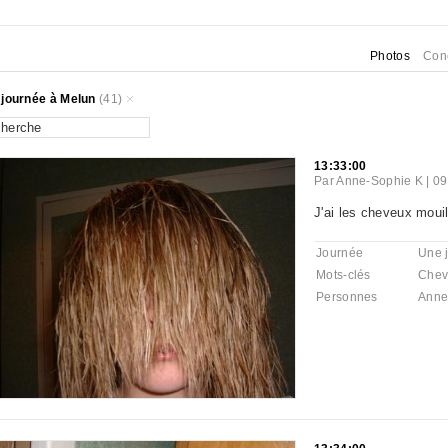
Photos
Con
journée à Melun
(41)
13:33:00
Par
Anne-Sophie K
|
09
J'ai les cheveux mouil
Journée
Une 
Mots-clés
Chev
Personnes
Anne