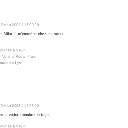
 février 2002 à 15:00:00
vec Mika. Il m'emmène chez ma soeur
journée à Melun
e
,
Voiture
,
Route
,
Pluie
arie les Lys
 février 2002 à 15:03:00
 la voiture pendant le trajet.
journée à Melun