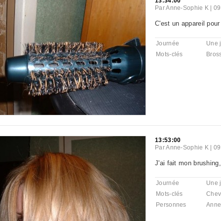
13:34:00
Par
Anne-Sophie K
|
09
C'est un appareil pour
Journée
Une 
Mots-clés
Bros
13:53:00
Par
Anne-Sophie K
|
09
J'ai fait mon brushin
Journée
Une 
Mots-clés
Chev
Personnes
Anne