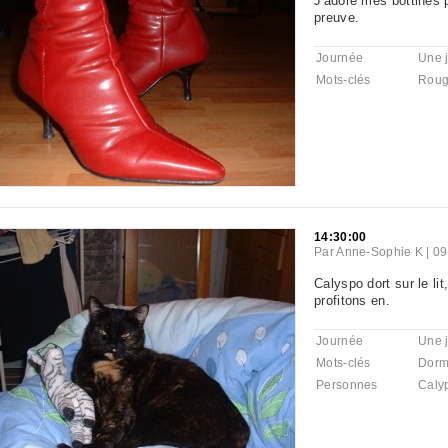
J'adore mes bottines p
preuve.
Journée
Une 
Mots-clés
Rou
14:30:00
Par
Anne-Sophie K
|
09
Calyspo dort sur le lit,
profitons en.
Journée
Une 
Mots-clés
Dorm
Personnes
Caly