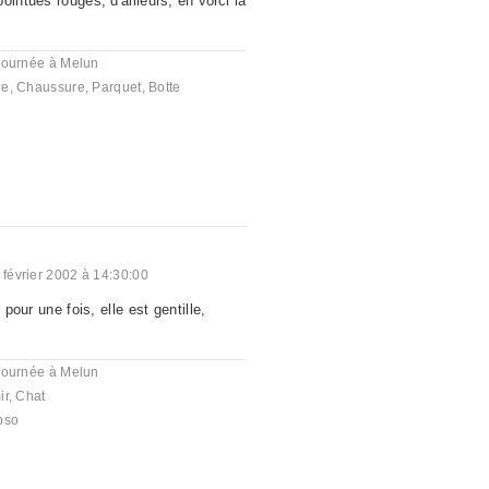
ointues rouges, d'ailleurs, en voici la
journée à Melun
ge
,
Chaussure
,
Parquet
,
Botte
 février 2002 à 14:30:00
 pour une fois, elle est gentille,
journée à Melun
ir
,
Chat
pso