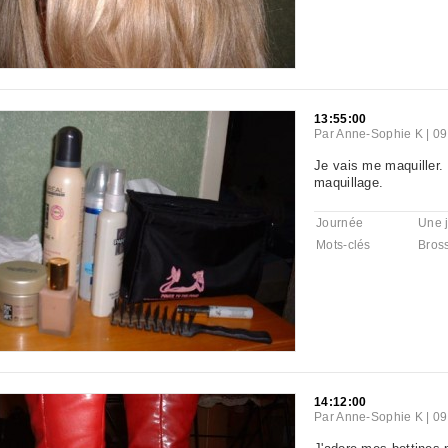
13:55:00
Par
Anne-Sophie K
|
09
Je vais me maquiller.
maquillage.
Journée
Une 
Mots-clés
Bros
14:12:00
Par
Anne-Sophie K
|
09