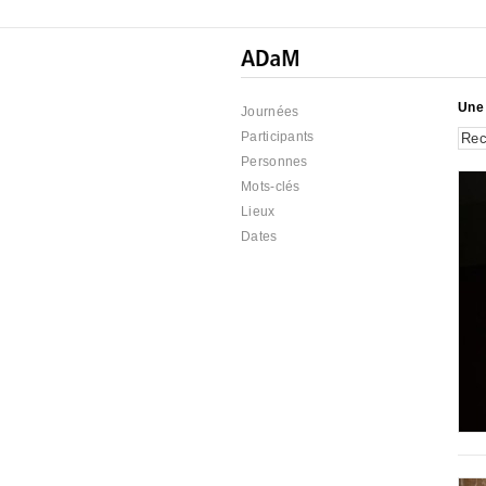
Une 
Journées
Participants
Personnes
Mots-clés
Lieux
Dates