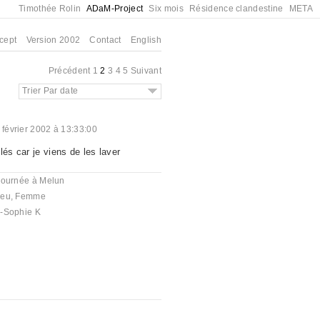
Timothée Rolin
ADaM-Project
Six mois
Résidence clandestine
META
cept
Version 2002
Contact
English
Précédent
1
2
3
4
5
Suivant
Trier Par date
 février 2002 à 13:33:00
lés car je viens de les laver
journée à Melun
eu
,
Femme
-Sophie K