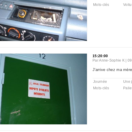
Mots-clés
Voitu
15:20:00
Par
Anne-Sophie K
|
09
J'arrive chez ma mère
Journée
Une 
Mots-clés
Palie