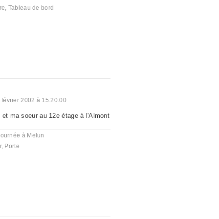
re
,
Tableau de bord
 février 2002 à 15:20:00
 et ma soeur au 12e étage à l'Almont
journée à Melun
r
,
Porte