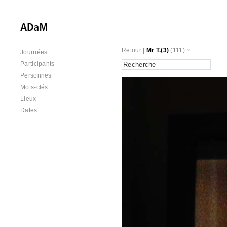
Retour
|
Mr T.(3)
(111)
Journées
Participants
Personnes
Mots-clés
Lieux
Dates