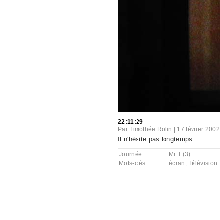
22:11:29
Par
Timothée Rolin
|
17 février 2002
Il n'hésite pas longtemps.
Journée
Mr T.(3)
Mots-clés
écran
,
Télévision