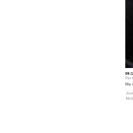
09:
Par
Ma v
Jou
Mot