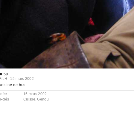
10:50
FiLH
|
15 mars 2002
oisine de bus.
rnée
15 mars 2002
s-clés
Cuisse
,
Genou