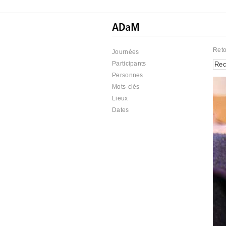
Reto
Journées
Participants
Personnes
Mots-clés
Lieux
Dates