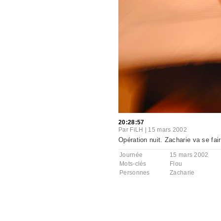
20:28:57
Par
FiLH
|
15 mars 2002
Opération nuit. Zacharie va se fai
Journée
15 mars 2002
Mots-clés
Flou
Personnes
Zacharie