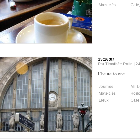
Mots-clés
Café
15:16:07
Par
Timothée Rolin
|
24
L'heure tourne.
Journée
Mr T.
Mots-clés
Horl
Lieux
Gare 