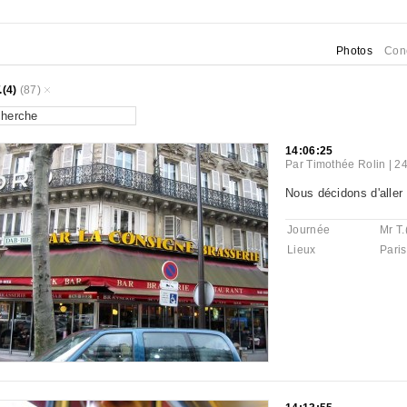
Photos
Con
.(4)
(87)
14:06:25
Par
Timothée Rolin
|
24
Nous décidons d'aller
Journée
Mr T.
Lieux
Paris