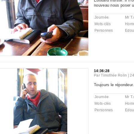
Edouard insiste. Il n
nouveau nous poser un
Journée
Mr T.
Mots-clés
Hom
Personnes
Edou
14:36:28
Par
Timothée Rolin
|
24
Toujours le répondeur.
Journée
Mr T.
Mots-clés
Hom
Personnes
Edou