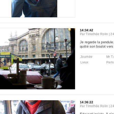
14:34:42
Par
Timothée Rolin
|
24
Je regarde la pendule.
quitté son boulot vers 
Journée
Mr T.
Lieux
Paris
14:36:22
Par
Timothée Rolin
|
24