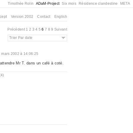
Timothée Rolin
ADaM-Project
Six mois
Résidence clandestine
META
cept
Version 2002
Contact
English
Précédent
1
2
3
4
5
6
7
8
9
Suivant
Trier Par date
 mars 2002 à 14:06:25
 attendre Mr T. dans un café à coté.
(4)