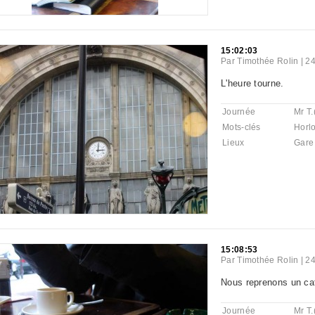
15:02:03
Par
Timothée Rolin
|
24
L'heure tourne.
Journée
Mr T.
Mots-clés
Horl
Lieux
Gare 
15:08:53
Par
Timothée Rolin
|
24
Nous reprenons un ca
Journée
Mr T.