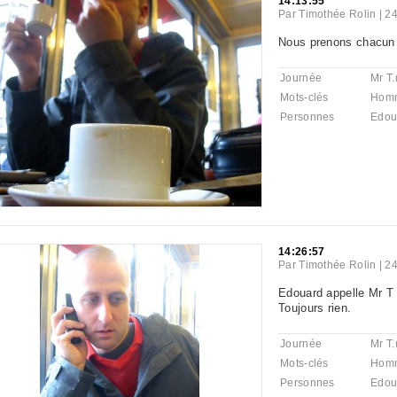
14:13:55
Par
Timothée Rolin
|
24
Nous prenons chacun 
Journée
Mr T.
Mots-clés
Hom
Personnes
Edou
14:26:57
Par
Timothée Rolin
|
24
Edouard appelle Mr T 
Toujours rien.
Journée
Mr T.
Mots-clés
Hom
Personnes
Edou