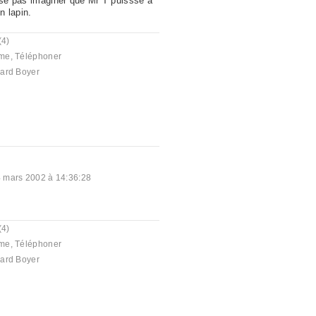
'ose pas imaginer que Mr T puissse à
 lapin.
(4)
me
,
Téléphoner
ard Boyer
 mars 2002 à 14:36:28
(4)
me
,
Téléphoner
ard Boyer