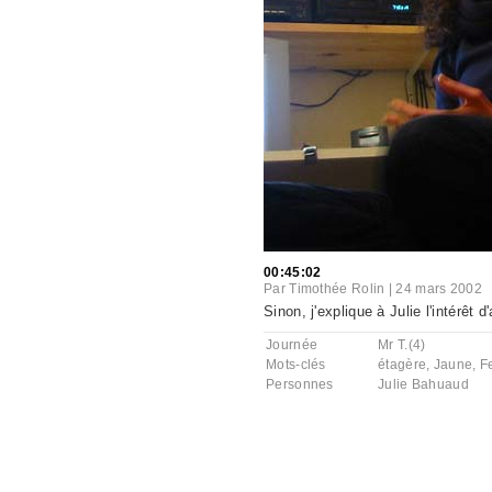
00:45:02
Par
Timothée Rolin
|
24 mars 2002
Sinon, j'explique à Julie l'intérêt 
Journée
Mr T.(4)
Mots-clés
étagère
,
Jaune
,
F
Personnes
Julie Bahuaud