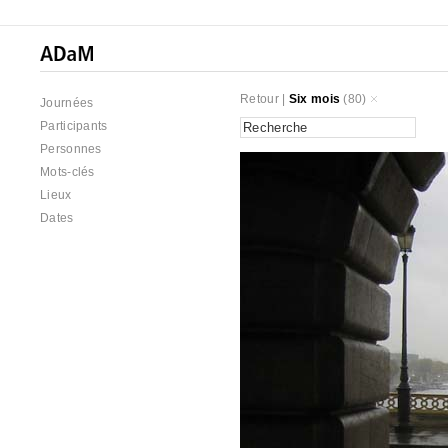
Retour
|
Six mois
(80)
Journées
Participants
Personnes
Mots-clés
Lieux
Dates