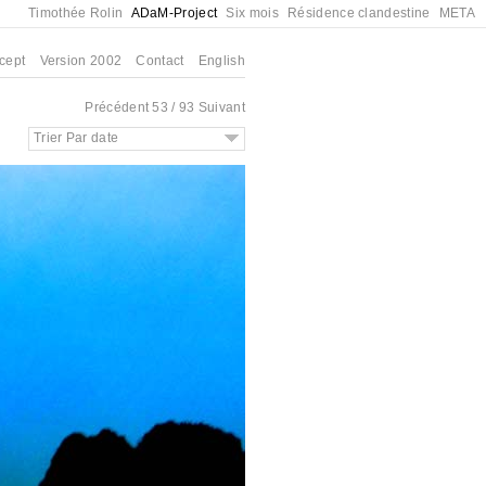
Timothée Rolin
ADaM-Project
Six mois
Résidence clandestine
META
cept
Version 2002
Contact
English
Précédent
53 / 93
Suivant
Trier Par date