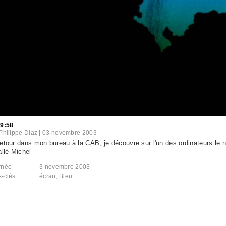
29:58
Philippe Diaz
|
03 novembre 2003
etour dans mon bureau à la CAB, je découvre sur l'un des ordinateurs le 
allé Michel
rnée
3 novembre 2003
s-clés
écran
,
Bleu