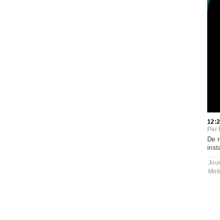
12:
Par
De r
inst
Jou
Mot