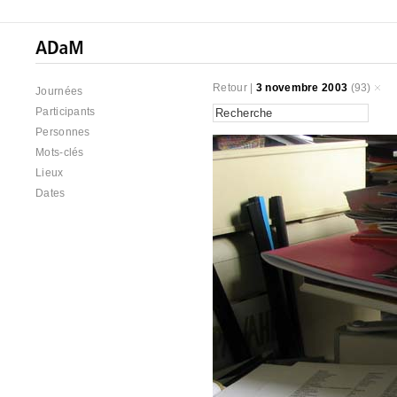
Retour
|
3 novembre 2003
(93)
Journées
Participants
Personnes
Mots-clés
Lieux
Dates