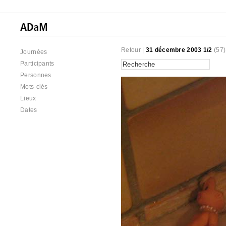
Retour
|
31 décembre 2003 1/2
(57
Journées
Participants
Personnes
Mots-clés
Lieux
Dates