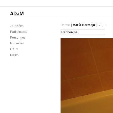
Retour
|
María Bermejo
(170)
Journées
Participants
Personnes
Mots-clés
Lieux
Dates