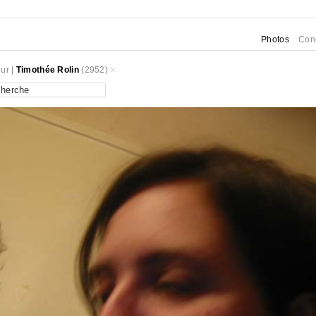
Photos
Con
ur
|
Timothée Rolin
(2952)