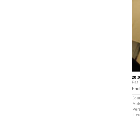
20:
Par
Emil
Jou
Mot
Per
Lie