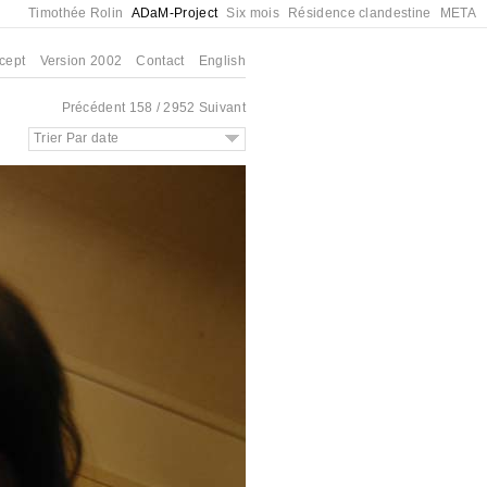
Timothée Rolin
ADaM-Project
Six mois
Résidence clandestine
META
cept
Version 2002
Contact
English
Précédent
158 / 2952
Suivant
Trier Par date