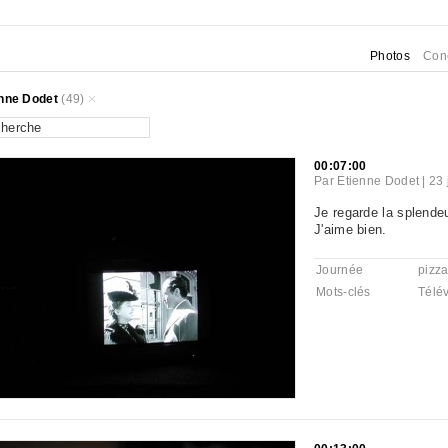
Photos
Con
nne Dodet
(49)
00:07:00
Par
Etienne Dodet
|
23 
Je regarde la splende
J'aime bien.
Journée
pizz
Mots-clés
Télév