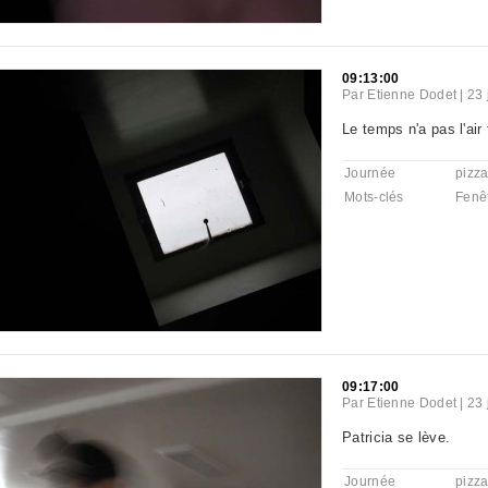
09:13:00
Par
Etienne Dodet
|
23 
Le temps n'a pas l'air t
Journée
pizz
Mots-clés
Fenê
09:17:00
Par
Etienne Dodet
|
23 
Patricia se lève.
Journée
pizz