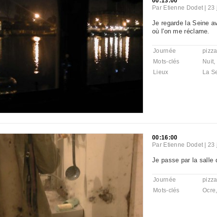
00:13:00
Par
Etienne Dodet
|
23 
Je regarde la Seine 
où l'on me réclame.
Journée
pizz
Mots-clés
Nuit
,
Lieux
La S
00:16:00
Par
Etienne Dodet
|
23 
Je passe par la salle 
Journée
pizz
Mots-clés
Ocre