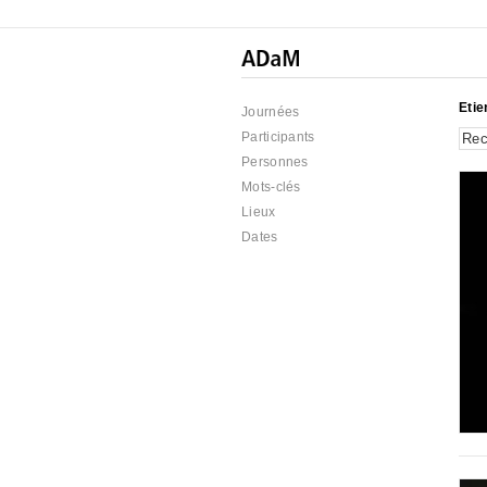
Etie
Journées
Participants
Personnes
Mots-clés
Lieux
Dates