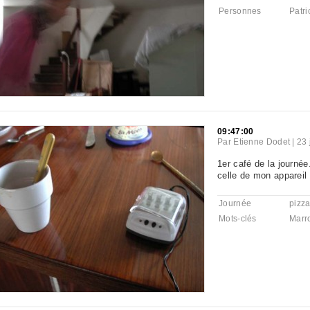
Personnes
Patri
09:47:00
Par
Etienne Dodet
|
23 
1er café de la journée
celle de mon appareil
Journée
pizz
Mots-clés
Marr