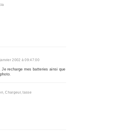
cia
janvier 2002 à 09:47:00
. Je recharge mes batteries ainsi que
 photo.
a
on
,
Chargeur
,
tasse