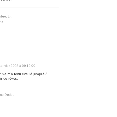
 ce soir.
a
mbre
,
Lit
cia
janvier 2002 à 09:12:00
omnie m'a tenu éveillé jusqu'à 3
r de rêves.
a
nne Dodet