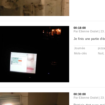
00:18:00
Par
Etienne Dodet
|
23 
Je finis une partie d'
Journée
pizz
Mots-clés
Nuit
,
00:30:00
Par
Etienne Dodet
|
23 