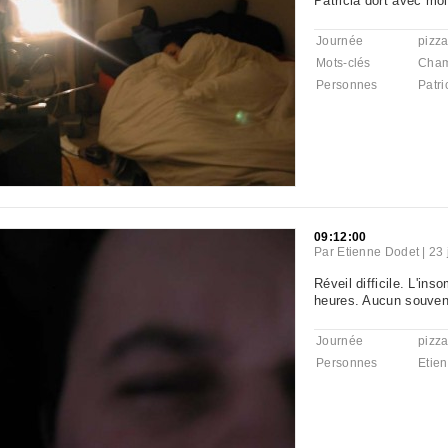
Patricia dort avec moi
Journée
pizz
Mots-clés
Cha
Personnes
Patri
09:12:00
Par
Etienne Dodet
|
23 
Réveil difficile. L'ins
heures. Aucun souveni
Journée
pizz
Personnes
Etie