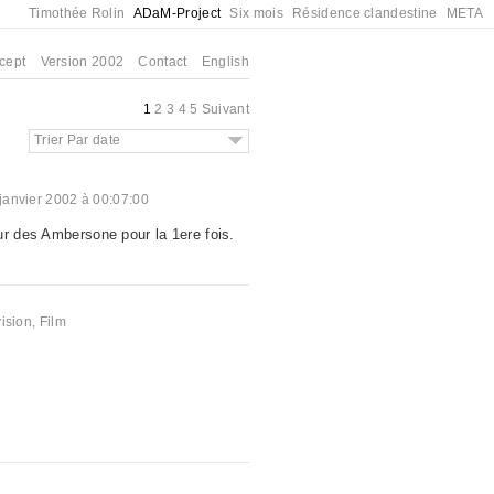
Timothée Rolin
ADaM-Project
Six mois
Résidence clandestine
META
cept
Version 2002
Contact
English
1
2
3
4
5
Suivant
Trier Par date
janvier 2002 à 00:07:00
ur des Ambersone pour la 1ere fois.
a
ision
,
Film