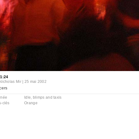
41:24
Nicholas Mir
|
25 mai 2002
cers
rnée
Idle, blimps and taxis
s-clés
Orange