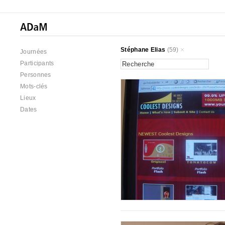
Stéphane Elias
(59)
Journées
Participants
Personnes
Mots-clés
Lieux
Dates