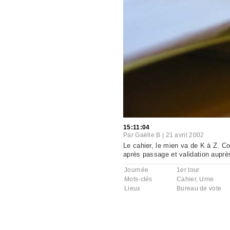
15:11:04
Par
Gaëlle B
|
21 avril 2002
Le cahier, le mien va de K à Z. C
après passage et validation auprè
Journée
1er tour
Mots-clés
Cahier
,
Urne
Lieux
Bureau de vote